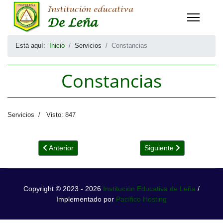
Está aquí:
Inicio
Servicios
Constancias
Constancias
Servicios
Visto: 847
Artículo anterior: Grados
Artículo siguiente: Certif
Anterior
Siguiente
Copyright © 2023 - 2026
Institución Educativa de Leña
/
Implementado por
Pacífico Hosting